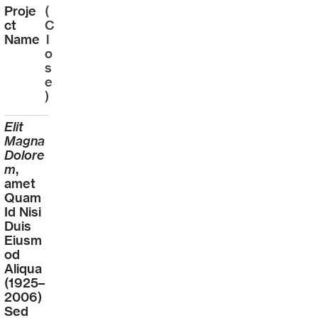
Proje
(
ct
C
Name
l
o
s
e
)
Elit
Magna
Dolore
m
,
amet
Quam
Id Nisi
Duis
Eiusm
od
Aliqua
(1925–
2006)
Sed