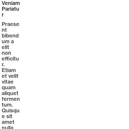
Veniam
Pariatu
r
Praese
nt
bibend
um a
elit
non
efficitu
r.
Etiam
et velit
vitae
quam
aliquet
fermen
tum.
Quisqu
e sit
amet
nulla